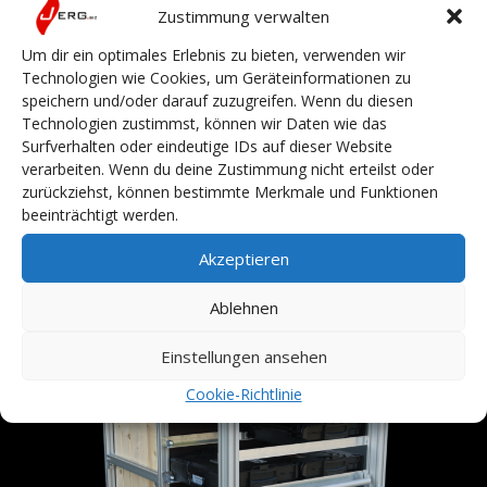
Zustimmung verwalten
Leergewicht:
100 kg
Um dir ein optimales Erlebnis zu bieten, verwenden wir
Inkl. Lagerung für:
Technologien wie Cookies, um Geräteinformationen zu
20x Kanthölzer
speichern und/oder darauf zuzugreifen. Wenn du diesen
1x Motorkettensäge
Technologien zustimmst, können wir Daten wie das
2x Koffer Abdeckplane
Surfverhalten oder eindeutige IDs auf dieser Website
1x Koffer Akkubohrmachine
verarbeiten. Wenn du deine Zustimmung nicht erteilst oder
2x Koffer Holzschrauben- Set
zurückziehst, können bestimmte Merkmale und Funktionen
beeinträchtigt werden.
3x Koffer Zubehör z.B. Schrauben, Nägel usw…
Akzeptieren
Ablehnen
Einstellungen ansehen
Cookie-Richtlinie