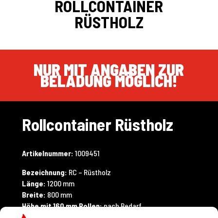
ROLLCONTAINER
RÜSTHOLZ
NUR MIT ANGABEN ZUR
BELADUNG MÖGLICH!
Rollcontainer Rüstholz
Artikelnummer:
1009451
Bezeichnung:
RC – Rüstholz
Länge:
1200 mm
Breite:
800 mm
Höhe mit 160 mm Rollen:
nach Bedarf
Höhe mit 200 mm Rollen:
nach Bedarf