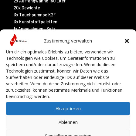
2x Auffangwanne 160 Liter
20x Gewichte
3x Tauchpumnpe K2F
3x Kunststoffpaletten
1x Ampelplanen- Satz
1x Faltwanne 2,4×1,8 Meter
Zustimmung verwalten
5x Warnaufsteller
1x Dekon- Grobreinigungsset
Um dir ein optimales Erlebnis zu bieten, verwenden wir
Technologien wie Cookies, um Geräteinformationen zu
speichern und/oder darauf zuzugreifen. Wenn du diesen
Technologien zustimmst, können wir Daten wie das
Surfverhalten oder eindeutige IDs auf dieser Website
verarbeiten. Wenn du deine Zustimmung nicht erteilst oder
zurückziehst, können bestimmte Merkmale und Funktionen
beeinträchtigt werden.
Akzeptieren
Ablehnen
Einstellungen ansehen