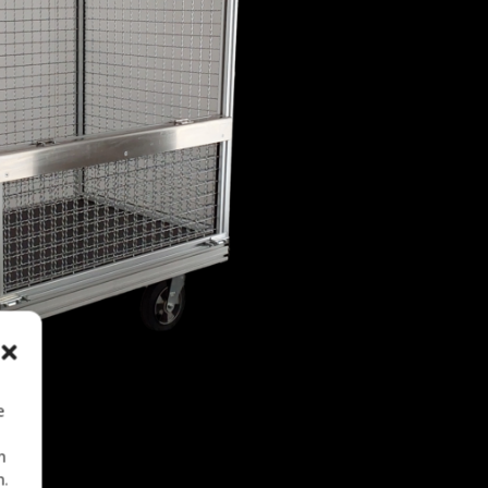
e
n
n.