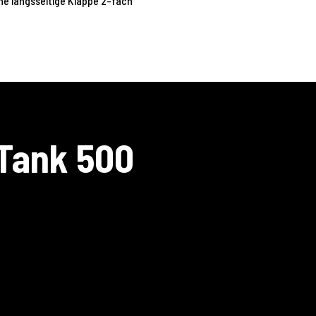
ne längsseitige Klappe 2-fach
 Tank 500