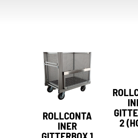
ROLL
IN
GITT
ROLLCONTA
2 (H
INER
GITTERBOX 1