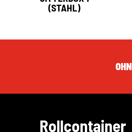
(STAHL)
OHN
Rollcontainer