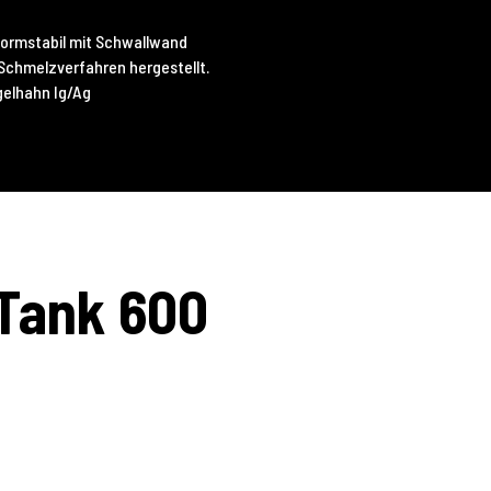
formstabil mit Schwallwand
Schmelzverfahren hergestellt.
ugelhahn Ig/Ag
 Tank 600