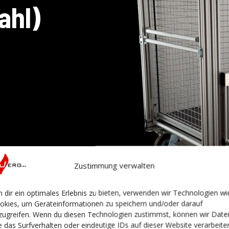
ahl)
nktem Stahlgitter, eine
sklappbar.
Zustimmung verwalten
 dir ein optimales Erlebnis zu bieten, verwenden wir Technologien wi
okies, um Geräteinformationen zu speichern und/oder darauf
zugreifen. Wenn du diesen Technologien zustimmst, können wir Date
e das Surfverhalten oder eindeutige IDs auf dieser Website verarbeite